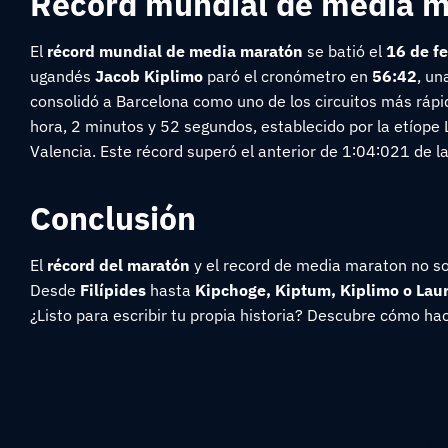
Récord mundial de media 
El
récord mundial de media maratón
se batió el
16 de f
ugandés
Jacob Kiplimo
paró el cronómetro en
56:42
, un
consolidó a Barcelona como uno de los circuitos más ráp
hora, 2 minutos y 52 segundos
, establecido por la etíop
Valencia.
Este récord superó el anterior de
1∶04∶021
de l
Conclusión
El
récord del maratón
y el record de media maraton no son
Desde
Filípides
hasta
Kipchoge,
Kiptum, Kiplimo o Lau
¿Listo para escribir tu propia historia? Descubre cómo ha