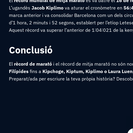
El
rècord mundial de mitja marató
es va batre el
16 de f
L’ugandès
Jacob Kiplimo
va aturar el cronòmetre en
56:
marca anterior i va consolidar Barcelona com un dels cir
d’1 hora, 2 minuts i 52 segons
, establert per l’etíop Let
Aquest rècord va superar l’anterior de
1∶04∶021
de la ke
Conclusió
El
rècord de marató
i el rècord de mitja marató no són nom
Filípides
fins a
Kipchoge,
Kiptum, Kiplimo o Laura Lue
Preparat/ada per escriure la teva pròpia història? Desco