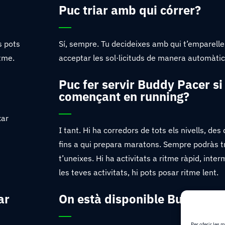
Puc triar amb qui córrer?
s pots
Sí, sempre. Tu decideixes amb qui t’emparelles
ritme.
acceptar les sol·licituds de manera automàt
Puc fer servir Buddy Pacer si 
començant en running?
xar
I tant. Hi ha corredors de tots els nivells, de
fins a qui prepara maratons. Sempre podràs tr
t’uneixes. Hi ha activitats a ritme ràpid, interm
les teves activitats, hi pots posar ritme lent.
ar
On està disponible Buddy Pa
Per oferir les 