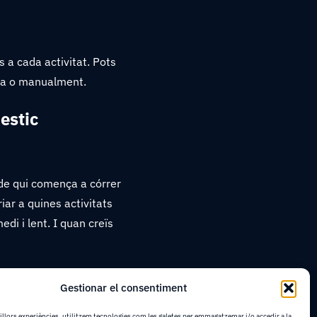
 a cada activitat. Pots
ica o manualment.
estic
s de qui comença a córrer
iar a quines activitats
edi i lent. I quan creïs
cer?
Gestionar el consentiment
millors experiències, utilitzem tecnologies com les galetes per emmagatzemar i/o accedir a la