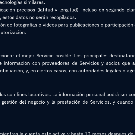
tecnologías similares.
icación precisos (latitud y longitud), incluso en segundo pl
, estos datos no serán recopilados.
ión de fotografías o videos para publicaciones o participación
utorización.
orcionar el mejor Servicio posible. Los principales destinata
 información con proveedores de Servicios y socios que as
ontinuación, y, en ciertos casos, con autoridades legales o a
os con fines lucrativos. La información personal podrá ser c
gestión del negocio y la prestación de Servicios, y cuando 
ientras la cuenta esté activa y hasta 12 meses después de s