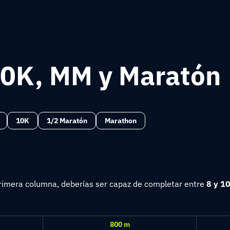
10K, MM y Maratón
10K
1/2 Maratón
Marathon
 primera columna, deberías ser capaz de completar entre
8 y 10
800 m