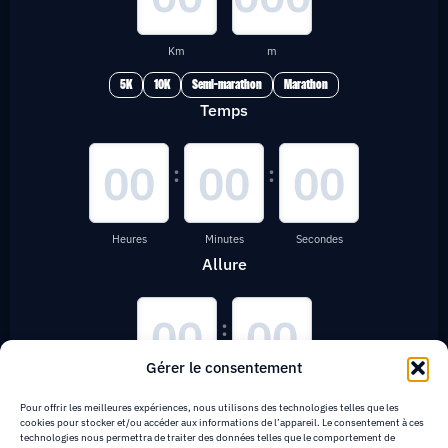
Km
m
5K
10K
Semi-marathon
Marathon
Temps
:
:
Heures
Minutes
Secondes
Allure
:
Gérer le consentement
Minutes
Secondes
Pour offrir les meilleures expériences, nous utilisons des technologies telles que les
cookies pour stocker et/ou accéder aux informations de l’appareil. Le consentement à ces
technologies nous permettra de traiter des données telles que le comportement de