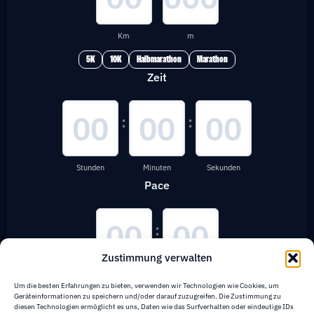
Km
m
5K
10K
Halbmarathon
Marathon
Zeit
:
:
Stunden
Minuten
Sekunden
Pace
:
Zustimmung verwalten
Minuten
Sekunden
Um die besten Erfahrungen zu bieten, verwenden wir Technologien wie Cookies, um
Geräteinformationen zu speichern und/oder darauf zuzugreifen. Die Zustimmung zu
diesen Technologien ermöglicht es uns, Daten wie das Surfverhalten oder eindeutige IDs