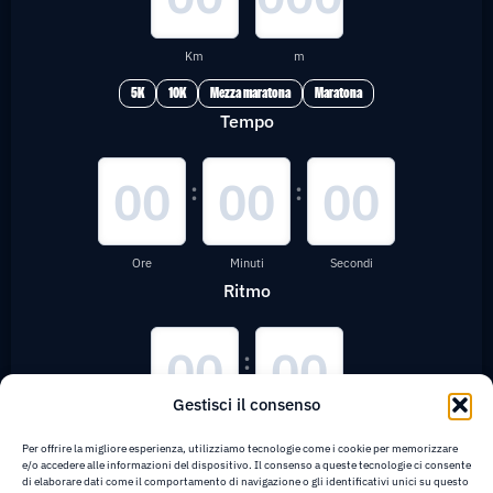
Km
m
5K
10K
Mezza maratona
Maratona
Tempo
:
:
Ore
Minuti
Secondi
Ritmo
:
Gestisci il consenso
Minuti
Secondi
Per offrire la migliore esperienza, utilizziamo tecnologie come i cookie per memorizzare
e/o accedere alle informazioni del dispositivo. Il consenso a queste tecnologie ci consente
di elaborare dati come il comportamento di navigazione o gli identificativi unici su questo