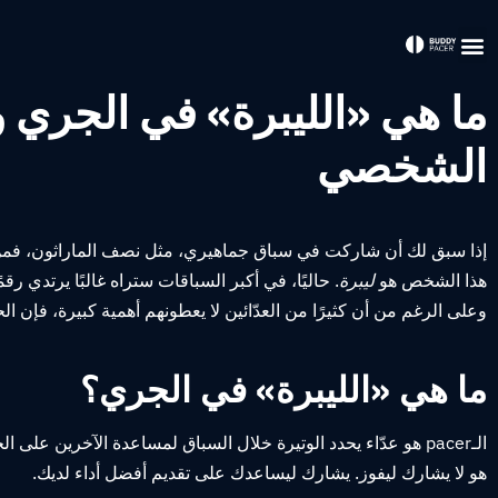
Buddys في السباقات الرسمية
ما هي «الليبرة» في الجري
الشخصي
إذا سبق لك أن شاركت في سباق جماهيري، مثل نصف الماراثون، فمن المحتمل أنك رأ
هذا الشخص هو
ليبرة
. حاليًا، في أكبر السباقات ستراه غالبًا يرتدي رق
وعلى الرغم من أن كثيرًا من العدّائين لا يعطونهم أهمية كبيرة، فإن ا
ما هي «الليبرة» في الجري؟
الـpacer هو عدّاء يحدد الوتيرة خلال السباق لمساعدة الآخرين على الحفاظ على إيقاع ثابت.
هو لا يشارك ليفوز. يشارك ليساعدك على تقديم أفضل أداء لديك.