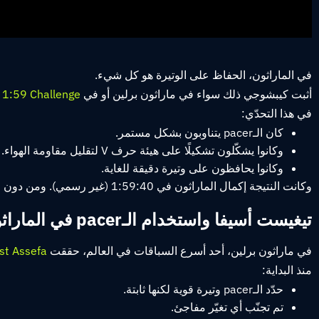
في الماراثون، الحفاظ على الوتيرة هو كل شيء.
أثبت كيبشوجي ذلك سواء في ماراثون برلين أو في
 1:59 Challenge
في هذا التحدّي:
كان الـpacer يتناوبون بشكل مستمر.
وكانوا يشكّلون تشكيلًا على هيئة حرف V لتقليل مقاومة الهواء.
وكانوا يحافظون على وتيرة دقيقة للغاية.
وكانت النتيجة إكمال الماراثون في 1:59:40 (غير رسمي). ومن دون pacers، لن يكون هذا المستوى من الدقة والأداء ممكنًا.
تيغيست أسيفا واستخدام الـpacer في الماراثون
في ماراثون برلين، أحد أسرع السباقات في العالم، حققت
st Assefa
منذ البداية:
حدّد الـpacer وتيرة قوية لكنها ثابتة.
تم تجنّب أي تغيّر مفاجئ.