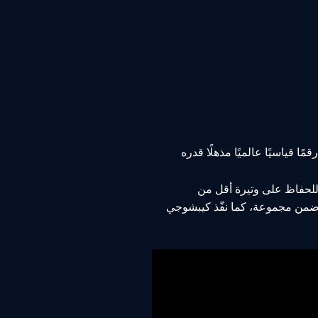
 (2015، 2017، 2018، 2022، 2023). وفي عام 2022، حقّق رقمًا قياسيًا عالميًا مذهلًا قدره
ود كيبشوجي على pacers من النخبة، وغالبًا ما كانوا من مواطنيه الكينيين، في إنجازاته القياسية في ماراثون برلين (2018، 2022) للحفاظ على وتيرة أقل من
ائدة الديناميكية الهوائية للجري ضمن مجموعة، كما نفّذ كيبشوجي