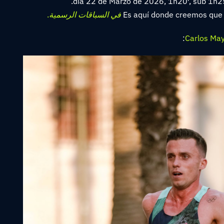
día 22 de Marzo de 2026, 1h20′, sub 1h25′
.
Es aquí donde creemos que 
Carlos Ma