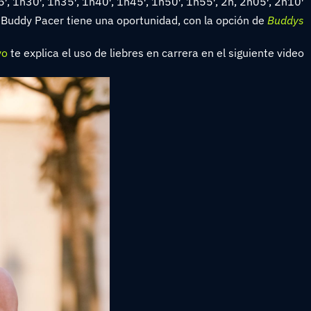
, 1h30′, 1h35′, 1h40′, 1h45′, 1h50′, 1h55′, 2h, 2h05′, 2h10′.
Buddys في السباقات الرسمية
Buddy Pacer tiene una oportunidad, con la opción de
yo
te explica el uso de liebres en carrera en el siguiente video: