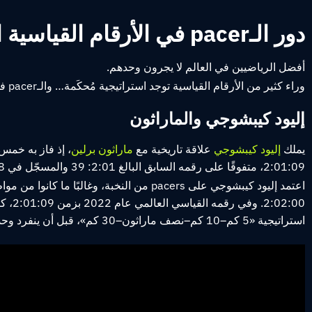
دور الـpacer في الأرقام القياسية العالمية
أفضل الرياضيين في العالم لا يجرون وحدهم.
وراء كثير من الأرقام القياسية توجد استراتيجية مُحكَمة… والـpacer في السباق عنصر أساسي فيها.
إليود كيبشوجي والماراثون
يملك
إليود كيبشوجي
علاقة تاريخية مع
ماراثون برلين
2:01:09، متفوقًا على رقمه السابق البالغ 2:01: 39 والمسجّل في 2018، ليؤكد مكانته بوصفه «ملك برلين».
استراتيجية «5 كم–10 كم–نصف ماراثون–30 كم»، قبل أن ينفرد وحده في الجزء الأخير من السباق.