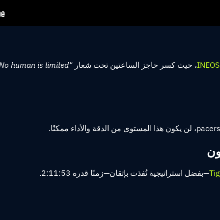
INEOS
، حيث كسر حاجز الساعتين تحت شعار
“No human is limited”
Tig
—بفضل استراتيجية نُفذت بإتقان—زمنًا قدره 2:11:53.