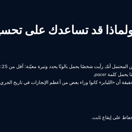
 ولماذا قد تساعدك على تحس
يت شخصًا يحمل بالونًا يحدد وتيرة معيّنة: أقل من 1:25، 1:30، 1:45… إلخ.
مًا يحمل كلمة
pacer
.
لحقيقة أن «الليابر» كانوا وراء بعض من أعظم الإنجازات في تاريخ الجري.