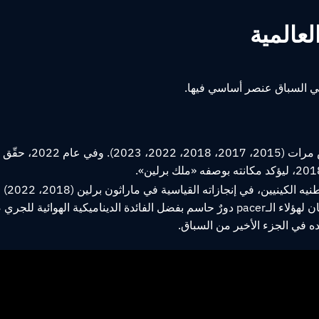
، إذ فاز به خمس مرات
اعتمد إلي
2:02:00. وفي رقمه القياسي العالمي عام 2022 بزمن 2:01:09، كان لهؤلاء الـpacer دورٌ حاسم بفضل الف