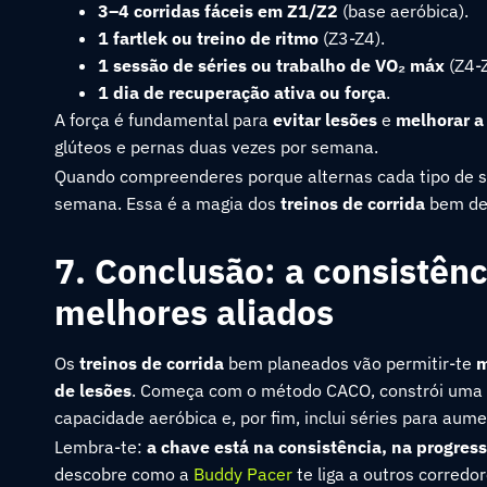
3–4 corridas fáceis em Z1/Z2
(base aeróbica).
1 fartlek ou treino de ritmo
(Z3-Z4).
1 sessão de séries ou trabalho de VO₂ máx
(Z4-Z
1 dia de recuperação ativa ou força
.
A força é fundamental para
evitar lesões
e
melhorar a 
glúteos e pernas duas vezes por semana.
Quando compreenderes porque alternas cada tipo de s
semana. Essa é a magia dos
treinos de corrida
bem des
7. Conclusão: a consistênc
melhores aliados
Os
treinos de corrida
bem planeados vão permitir-te
m
de lesões
. Começa com o método CACO, constrói uma b
capacidade aeróbica e, por fim, inclui séries para aum
Lembra-te:
a chave está na consistência, na progress
descobre como a
Buddy Pacer
te liga a outros corredor