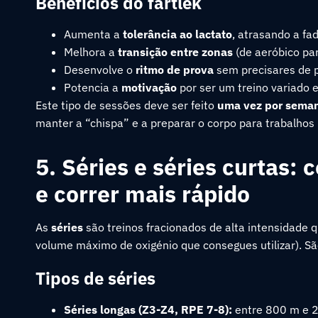
Benefícios do fartlek
Aumenta a
tolerância ao lactato
, atrasando a fad
Melhora a
transição entre zonas
(de aeróbico par
Desenvolve o
ritmo de prova
sem precisares de p
Potencia a
motivação
por ser um treino variado e
Este tipo de sessões deve ser feito
uma vez por sema
manter a “chispa” e a preparar o corpo para trabalhos
5. Séries e séries curtas:
e correr mais rápido
As
séries
são treinos fracionados de alta intensidade
volume máximo de oxigénio que consegues utilizar). S
Tipos de séries
Séries longas (Z3-Z4, RPE 7-8):
entre 800 m e 2