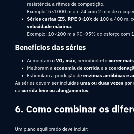
resistência a ritmos de competição.
Exemplo: 5×1000 m em Z4 com 2 min de recupe
Séries curtas (Z5, RPE 9-10):
de 100 a 400 m, c
velocidade máxima
.
Exemplo: 10×200 m a 90–95% do esforço com 1’
Benefícios das séries
Aumentam o
VO₂ máx
, permitindo-te
correr mai
Melhoram a
economia de corrida
e a
coordenaçã
Estimulam a produção de
enzimas aeróbicas e a
As séries devem ser incluídas
uma ou duas vezes por
de
corrida leve ou alongamentos
.
6. Como combinar os difere
Um plano equilibrado deve incluir: