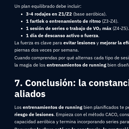
Un plan equilibrado debe incluir:
3-4 rodajes en Z1/Z2
(base aeróbica).
1 fartlek o entrenamiento de ritmo
(Z3-Z4).
1 sesión de series o trabajo de VO₂ máx
(Z4-Z5).
1 día de descanso activo o fuerza
.
La fuerza es clave para
evitar lesiones
y
mejorar la ef
piernas dos veces por semana.
Cuando comprendas por qué alternas cada tipo de ses
la magia de los
entrenamientos de running
bien diseñ
7. Conclusión: la constanc
aliados
Los
entrenamientos de running
bien planificados te 
riesgo de lesiones
. Empieza con el método CACO, const
capacidad aeróbica y termina incorporando series par