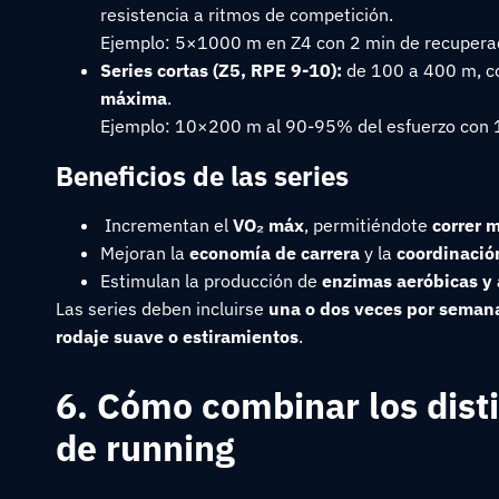
resistencia a ritmos de competición.
Ejemplo: 5×1000 m en Z4 con 2 min de recupera
Series cortas (Z5, RPE 9-10):
de 100 a 400 m, co
máxima
.
Ejemplo: 10×200 m al 90-95% del esfuerzo con 1
Beneficios de las series
Incrementan el
VO₂ máx
, permitiéndote
correr 
Mejoran la
economía de carrera
y la
coordinació
Estimulan la producción de
enzimas aeróbicas y
Las series deben incluirse
una o dos veces por seman
rodaje suave o estiramientos
.
6. Cómo combinar los dist
de running