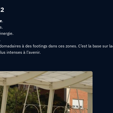
Z2
re
.
s.
nergie.
.
omadaires à des footings dans ces zones. C’est la base sur laq
lus intenses à l’avenir.