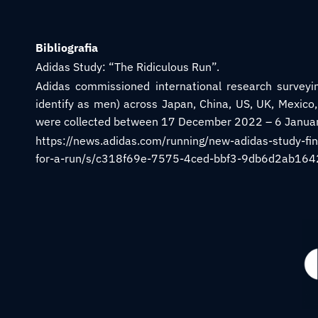
Bibliografia
Adidas Study: “The Ridiculous Run”.
Adidas commissioned international research surve
identify as men) across Japan, China, US, UK, Mexic
were collected between 17 December 2022 – 6 Janua
https://news.adidas.com/running/new-adidas-study-fi
for-a-run/s/c318f69e-7575-4ced-bbf3-9db6d2ab164