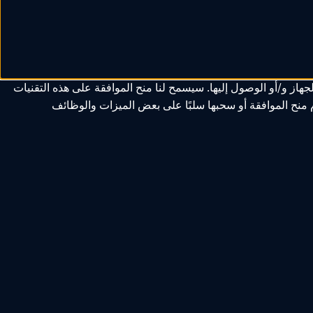
از و/أو الوصول إليها. سيسمح لنا منح الموافقة على هذه التقنيات
م منح الموافقة أو سحبها سلبًا على بعض الميزات والوظائف